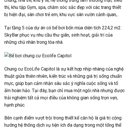
chung, nhà trẻ, khu y tế, hệ thống trung tâm thương mại, siêu
thị, khu tập Gym, spa, chăm sóc sắc đẹp với các trang thiết
bị hiện đại, sân chơi trẻ em, khu vực sân vườn cảnh quan,..
Tại tầng 5 của dự án có bể bơi bốn mùa diện tích 224,2 m2.
SkyBar phục vụ nhu cầu thư giãn, sinh hoạt, giải trí của
những chủ nhân trong tòa nhà.
Chung cư EcoLife Capitol là sự kết hợp nhịp nhàng của nghệ
thuật giữa thiên nhiên, kiến trúc và những giá trị sống chuẩn
mực, giúp bạn cảm nhận sâu sắc ý nghĩa cuộc sống và tổ
ấm hoàn hảo. Tại đây, bạn chỉ mua một ngôi nhà nhưng được
trải nghiệm tất cả mọi điều của không gian sống trọn vẹn,
hạnh phúc.
Bên cạnh điểm vượt trội trong thiết kế căn hộ là giá trị cộng
hưởng hệ thống dịch vụ tiện ích đa dạng trong một tổng thể