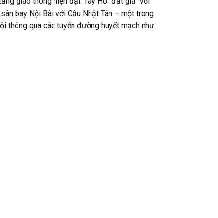
ng giao thông hiện đại. Tây Hồ “đắt giá” với
a sân bay Nội Bài với Cầu Nhật Tân – một trong
 Nội thông qua các tuyến đường huyết mạch như