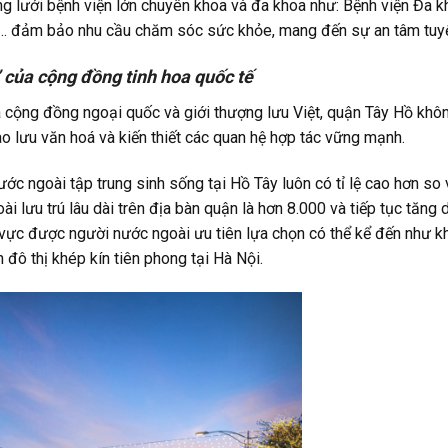
ng lưới bệnh viện lớn chuyên khoa và đa khoa như: Bệnh viện Đa
,… đảm bảo nhu cầu chăm sóc sức khỏe, mang đến sự an tâm tuyệ
 của
cộng đồng tinh hoa quốc tế
a cộng đồng ngoại quốc và giới thượng lưu Việt, quận Tây Hồ khô
iao lưu văn hoá và kiến thiết các quan hệ hợp tác vững mạnh.
ớc ngoài tập trung sinh sống tại Hồ Tây luôn có tỉ lệ cao hơn so 
 lưu trú lâu dài trên địa bàn quận là hơn 8.000 và tiếp tục tăng 
vực được người nước ngoài ưu tiên lựa chọn có thể kể đến như 
ô thị khép kín tiên phong tại Hà Nội.