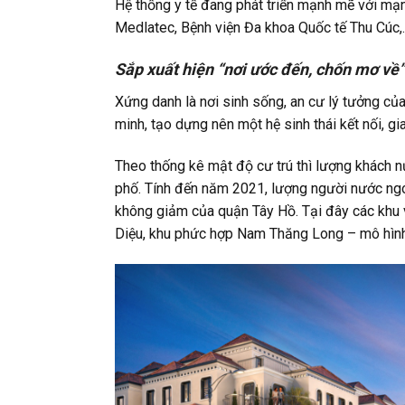
Hệ thống y tế đang phát triển mạnh mẽ với mạ
Medlatec, Bệnh viện Đa khoa Quốc tế Thu Cúc
Sắp xuất hiện
“nơi ước đến, chốn mơ về”
Xứng danh là nơi sinh sống, an cư lý tưởng củ
minh, tạo dựng nên một hệ sinh thái kết nối, g
Theo thống kê mật độ cư trú thì lượng khách nư
phố. Tính đến năm 2021, lượng người nước ngoài
không giảm của quận Tây Hồ. Tại đây các khu 
Diệu, khu phức hợp Nam Thăng Long – mô hình đ