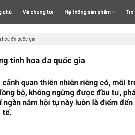
g chủ
Về chúng tôi
Hệ thống sản phẩm
Tin
h hoa đa quốc gia
g tinh hoa đa quốc gia
i cảnh quan thiên nhiên riêng có, môi t
ồng bộ, không ngừng được đầu tư, phát 
hí ngàn năm hội tụ này luôn là điểm đế
 tế.