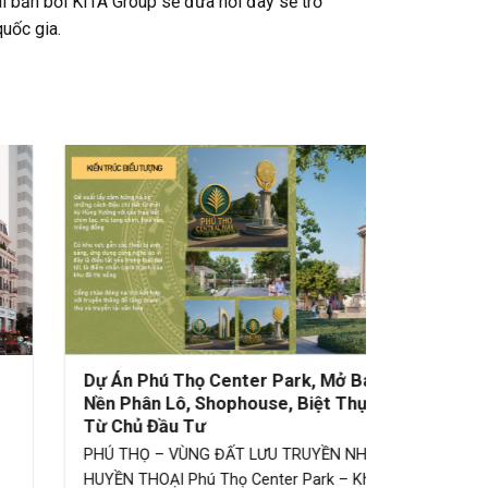
i bản bởi KITA Group sẽ đưa nơi đây sẽ trở
uốc gia.
Dự Án Phú Thọ Center Park, Mở Bán Đất
Quỹ căn c
Nền Phân Lô, Shophouse, Biệt Thự, Giá
Thường Tín
Từ Chủ Đầu Tư
bán
PHÚ THỌ – VÙNG ĐẤT LƯU TRUYỀN NHỮNG
Quỹ căn Ch
HUYỀN THOẠI Phú Thọ Center Park – Khu đô
Thường Tín,