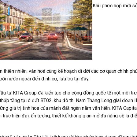
Khu phức hợp mới sở 
n thiên nhiên, văn hoá cùng kế hoạch di dời các cơ quan chính phủ 
ời nước ngoài đến định cư, lưu trú tại đây.
 đầu tư KITA Group đã kiến tạo cho cộng đồng quốc tế một môi tr
thấp tầng tại ô đất BT02, khu đô thị Nam Thăng Long giai đoạn III)
hững giá trị tinh hoa của mảnh đất ngàn năm văn hiến. KITA Capit
n trúc hiện đại, ấn tượng, thiết kế không gian mở đa năng sẽ là đ