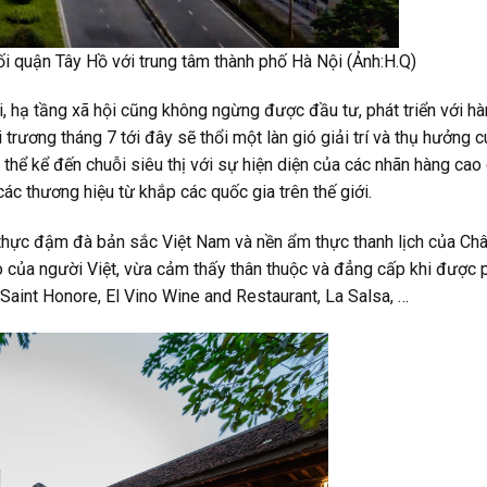
 quận Tây Hồ với trung tâm thành phố Hà Nội (Ảnh:H.Q)
, hạ tầng xã hội cũng không ngừng được đầu tư, phát triển với hàn
rương tháng 7 tới đây sẽ thổi một làn gió giải trí và thụ hưởng c
hể kể đến chuỗi siêu thị với sự hiện diện của các nhãn hàng cao c
ác thương hiệu từ khắp các quốc gia trên thế giới.
m thực đậm đà bản sắc Việt Nam và nền ẩm thực thanh lịch của Ch
 của người Việt, vừa cảm thấy thân thuộc và đẳng cấp khi được 
Saint Honore, El Vino Wine and Restaurant, La Salsa, …