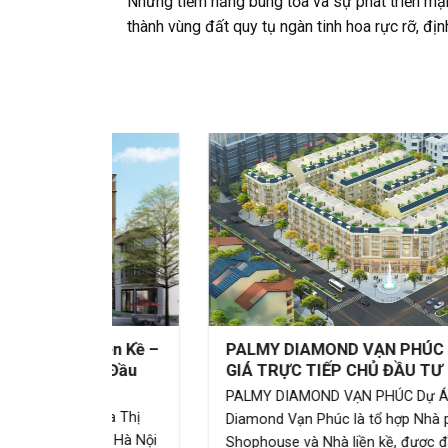
Những tiềm năng bung tỏa và sự phát triển mạ
thành vùng đất quy tụ ngàn tinh hoa rực rỡ, 
DỰ ÁN LIÊN QUAN
 Liền Kề –
PALMY DIAMOND VẠN PHÚC – BẢNG
Chủ Đầu
GIÁ TRỰC TIẾP CHỦ ĐẦU TƯ
PALMY DIAMOND VẠN PHÚC Dự Án Palmy
h Hoa Thị
Diamond Vạn Phúc là tổ hợp Nhà phố
a Tây Hà Nội
Shophouse và Nhà liền kề, được đầu tư xây