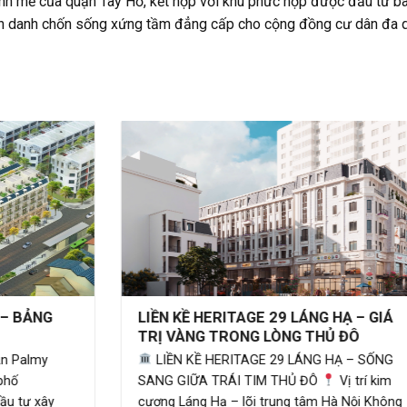
nh mẽ của quận Tây Hồ, kết hợp với khu phức hợp được đầu tư bà
định danh chốn sống xứng tầm đẳng cấp cho cộng đồng cư dân đa q
LIỀN KỀ HERITAGE 29 LÁNG HẠ – GIÁ
TRỊ VÀNG TRONG LÒNG THỦ ĐÔ
LIỀN KỀ HERITAGE 29 LÁNG HẠ – SỐNG
SANG GIỮA TRÁI TIM THỦ ĐÔ
Vị trí kim
cương Láng Hạ – lõi trung tâm Hà Nội Không