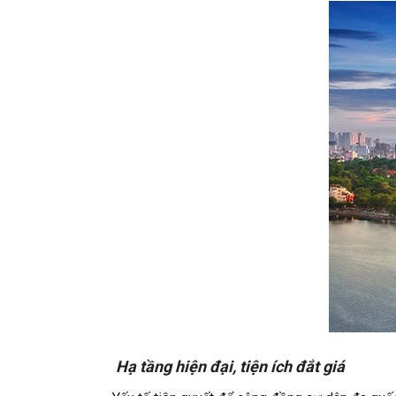
Hạ
tầng hiện đại,
t
iện ích đắt giá