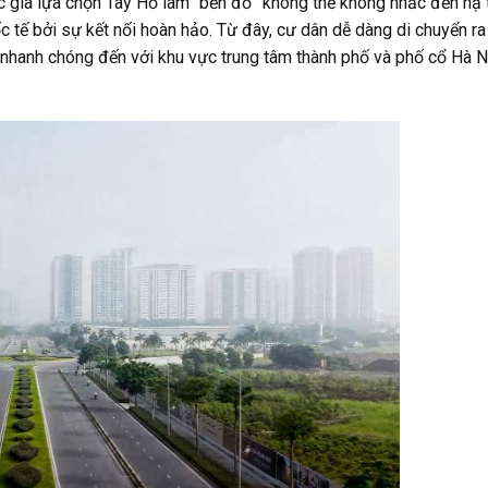
 gia lựa chọn Tây Hồ làm “bến đỗ” không thể không nhắc đến hạ tầ
c tế bởi sự kết nối hoàn hảo. Từ đây, cư dân dễ dàng di chuyển r
i nhanh chóng đến với khu vực trung tâm thành phố và phố cổ Hà